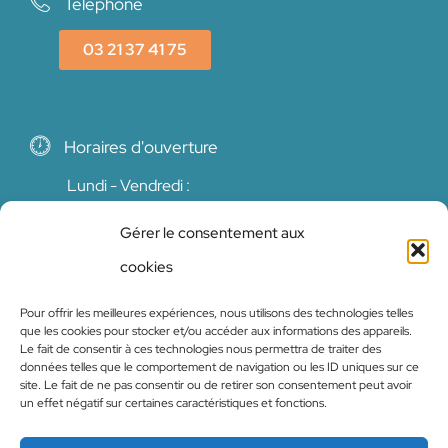
Téléphone
03 21 37 41 75
Horaires d'ouverture
Lundi - Vendredi :
8h30 - 19h00
Gérer le consentement aux
Samedi :
8h30 - 12h00
cookies
Pour offrir les meilleures expériences, nous utilisons des technologies telles
que les cookies pour stocker et/ou accéder aux informations des appareils.
Le fait de consentir à ces technologies nous permettra de traiter des
données telles que le comportement de navigation ou les ID uniques sur ce
© 2024 Site réalisé par
VétoSite
, le partenaire
site. Le fait de ne pas consentir ou de retirer son consentement peut avoir
un effet négatif sur certaines caractéristiques et fonctions.
Web des cliniques vétérinaires.